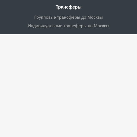
Трансферы
Групповые трансферы до Москвы
Индивидуальные трансферы до Москвы
Личный кабинет
Турагенству
Водителям
Контакты
Новости и акции
Статус заказа
+7 (8202) 62-55-10
Пн. – Пт.: с 10:00 до 17:00
г. Череповец,
ул. Безымянная, д. 3, оф. 101