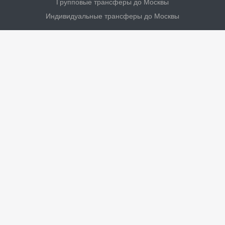
Групповые трансферы до Москвы
Индивидуальные трансферы до Москвы
Личный кабинет
Турагенству
Водителям
Контакты
Новости и акции
Статус заказа
+7 (8202) 62-55-10
Пн. – Пт.: с 10:00 до 17:00
г. Череповец,
ул. Безымянная, д. 3, оф. 101
versta35v@yandex.ru