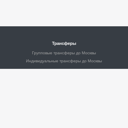
Трансферы
Групповые трансферы до Москвы
Индивидуальные трансферы до Москвы
Личный кабинет
Турагенству
Водителям
Контакты
Новости и акции
Статус заказа