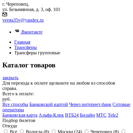
г. Череповец,
ул. Безымянная, д. 3, оф. 101
versta35v@yandex.ru
Вконтакте
Главная
Трансферы
Трансферы групповые
Каталог товаров
закрыть
Для перехода к оплате щелкните на любом из способов
справа.
Всего к оплате:
руб.
Все способы
Банковской картой
Через интернет-банк
Сотовые
операторы
Банковская карта
Альфа-Клик
ВТБ24
Билайн
МТС
Tele2
Подбор билетов
Откуда
Все
Вологда (
8
)
Москва (
24
)
Череповец (
8
)