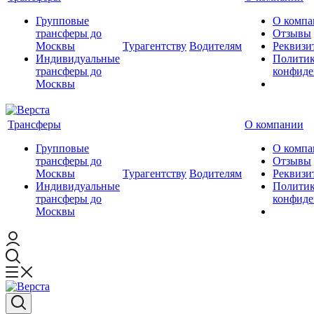
Групповые
О компа
трансферы до
Отзывы
Москвы
Турагентству
Водителям
Реквизи
Индивидуальные
Полити
трансферы до
конфиде
Москвы
Трансферы
О компании
Групповые
О компа
трансферы до
Отзывы
Москвы
Турагентству
Водителям
Реквизи
Индивидуальные
Полити
трансферы до
конфиде
Москвы