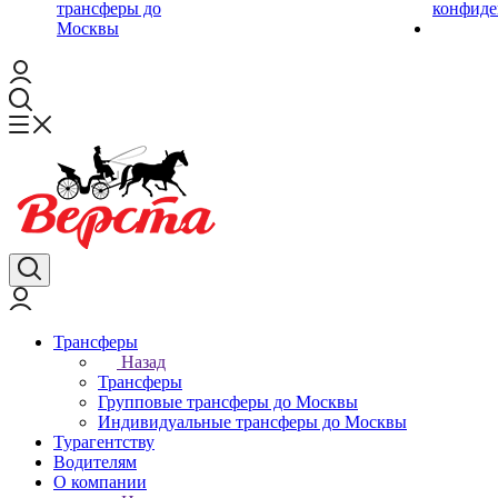
трансферы до
конфиде
Москвы
Трансферы
Назад
Трансферы
Групповые трансферы до Москвы
Индивидуальные трансферы до Москвы
Турагентству
Водителям
О компании