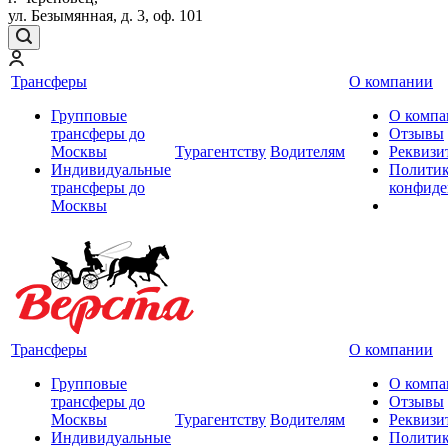
ул. Безымянная, д. 3, оф. 101
Трансферы
О компании
Групповые
О компа
трансферы до
Отзывы
Москвы
Турагентству
Водителям
Реквизи
Индивидуальные
Полити
трансферы до
конфиде
Москвы
Трансферы
О компании
Групповые
О компа
трансферы до
Отзывы
Москвы
Турагентству
Водителям
Реквизи
Индивидуальные
Полити