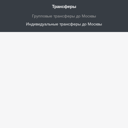
Трансферы
Групповые трансферы до Москвы
Индивидуальные трансферы до Москвы
Личный кабинет
Турагенству
Водителям
Контакты
Новости и акции
Статус заказа
+7 (8202) 62-55-10
Пн. – Пт.: с 10:00 до 17:00
г. Череповец,
ул. Безымянная, д. 3, оф. 101