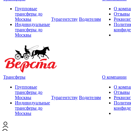
Групповые
О компа
трансферы до
Отзывы
Москвы
Турагентству
Водителям
Реквизи
Индивидуальные
Полити
трансферы до
конфиде
Москвы
Трансферы
О компании
Групповые
О компа
трансферы до
Отзывы
Москвы
Турагентству
Водителям
Реквизи
Индивидуальные
Полити
трансферы до
конфиде
Москвы