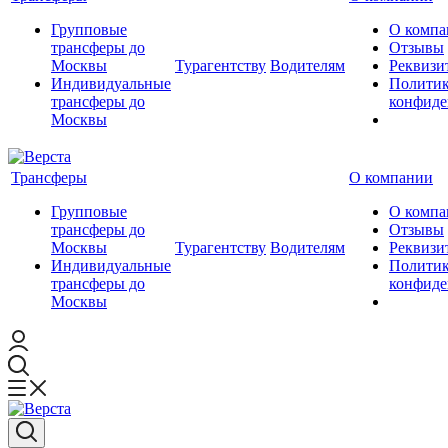
Групповые
О компа
трансферы до
Отзывы
Москвы
Турагентству
Водителям
Реквизи
Индивидуальные
Полити
трансферы до
конфиде
Москвы
Трансферы
О компании
Групповые
О компа
трансферы до
Отзывы
Москвы
Турагентству
Водителям
Реквизи
Индивидуальные
Полити
трансферы до
конфиде
Москвы