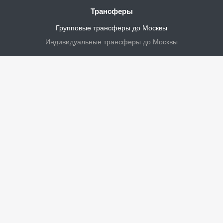
Трансферы
Групповые трансферы до Москвы
Индивидуальные трансферы до Москвы
Личный кабинет
Турагенству
Водителям
Контакты
Новости и акции
Статус заказа
+7 (8202) 62-55-10
Пн. – Пт.: с 10:00 до 17:00
г. Череповец,
ул. Безымянная, д. 3, оф. 101